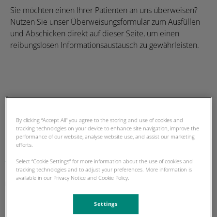
Sie möchten einen Ihrer Patienten an uns überweisen?
Nutzen Sie unser Überweisungsformular zum Ausfüllen
und Abschicken direkt auf dieser Seite, um einen
reibungslosen Informationsaustausch zu gewährleisten.
ÜBERWEISENDE PRAXIS
By clicking “Accept All” you agree to the storing and use of cookies and
tracking technologies on your device to enhance site navigation, improve the
performance of our website, analyse website use, and assist our marketing
efforts.
Select “Cookie Settings” for more information about the use of cookies and
Tierhalter
tracking technologies and to adjust your preferences. More information is
available in our Privacy Notice and Cookie Policy.
NAME
Settings